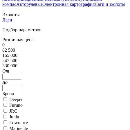
компас
Авторулевые
Электронная картография
Лаги и эхолоты
-
Эхолоты
Лаги
Подбор параметров
Розничная цена
0
82 500
165 000
247 500
330 000
От
До
Бренд
Deeper
Furuno
JRC
Junlu
Lowrance
Marinelite