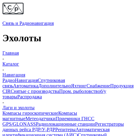
Связь и
Радионавигация
Эхолоты
Главная
-
Каталог
-
Навигация
Радио
Навигация
Спутниковая
связь
Автоматика
Дополнительно
Яхтинг
Снабжение
Продукция
CIR
Снятые с производства
Пром. рыболовство
б/у
товары
Распродажа
-
Лаги и эхолоты
Компасы гироскопические
Компасы
магнитные
Метеодатчики
Приемники ГНСС
GPS/GLONASS
Радиолокационные станции
Регистраторы
данных рейса РДР/У-РДР
Репитеры
Автоматическая
идентификационная система (АИС)
Спутниковый