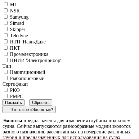
MT
NSR
Samyung
Simrad
Skipper
Teledyne
НТП 'Нави-Далс'
ПКТ
Промэлектроника
ЦНИИ 'Электроприбор'
Тип
Навигационный
Рыбопоисковый
Сертификат
РКО
РМРС
Что такое «Эхолоты»?
Эхолоты
предназначены для измерения глубины под килем
судна. Сейчас выпускаются разнообразные модели эхолотов
разного назначения, рассчитанных на измерение различных
глубин и предназначенных для использования на судах,