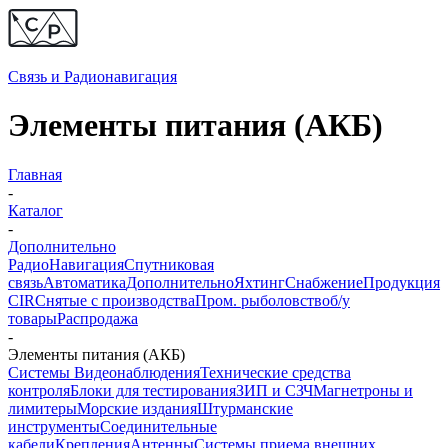
Связь и
Радионавигация
Элементы питания (АКБ)
Главная
-
Каталог
-
Дополнительно
Радио
Навигация
Спутниковая
связь
Автоматика
Дополнительно
Яхтинг
Снабжение
Продукция
CIR
Снятые с производства
Пром. рыболовство
б/у
товары
Распродажа
-
Элементы питания (АКБ)
Системы Видеонаблюдения
Технические средства
контроля
Блоки для тестирования
ЗИП и СЗЧ
Магнетроны и
лимитеры
Морские издания
Штурманские
инструменты
Соединительные
кабели
Крепления
Антенны
Системы приема внешних