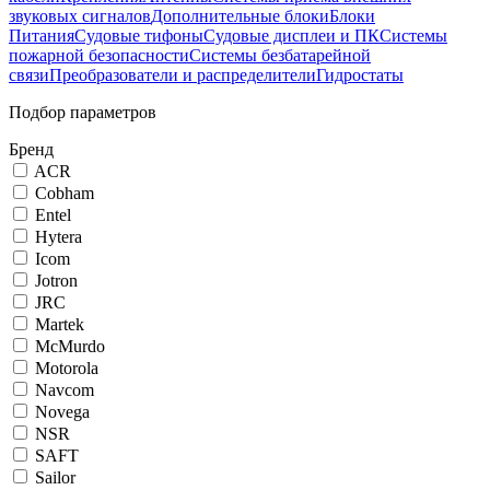
звуковых сигналов
Дополнительные блоки
Блоки
Питания
Судовые тифоны
Судовые дисплеи и ПК
Системы
пожарной безопасности
Системы безбатарейной
связи
Преобразователи и распределители
Гидростаты
Подбор параметров
Бренд
ACR
Cobham
Entel
Hytera
Icom
Jotron
JRC
Martek
McMurdo
Motorola
Navcom
Novega
NSR
SAFT
Sailor