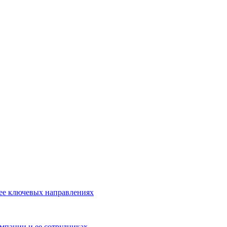
 ее ключевых направлениях
омпании и ее сотрудниках