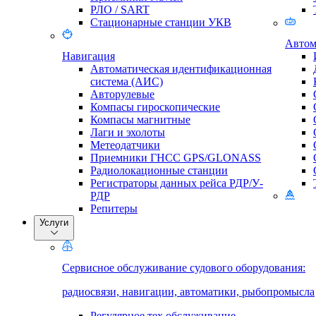
РЛО / SART
Стационарные станции УКВ
Автом
Навигация
Автоматическая идентификационная
система (АИС)
Авторулевые
Компасы гироскопические
Компасы магнитные
Лаги и эхолоты
Метеодатчики
Приемники ГНСС GPS/GLONASS
Радиолокационные станции
Регистраторы данных рейса РДР/У-
РДР
Репитеры
Услуги
Сервисное обслуживание судового оборудования:
радиосвязи, навигации, автоматики, рыбопромысла
Регулярное тех.обслуживание