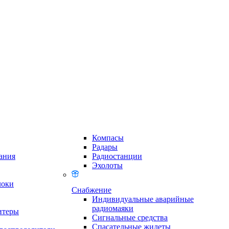
Компасы
Радары
ания
Радиостанции
Эхолоты
локи
Снабжение
Индивидуальные аварийные
радиомаяки
итеры
Сигнальные средства
Спасательные жилеты