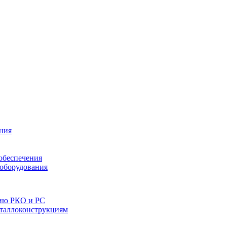
ния
обеспечения
 оборудования
нию РКО и РС
еталлоконструкциям