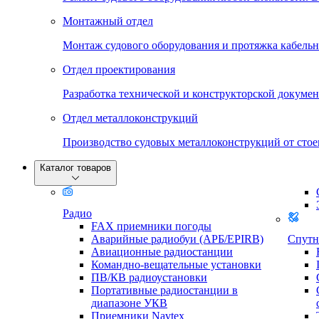
Монтажный отдел
Монтаж судового оборудования и протяжка кабельн
Отдел проектирования
Разработка технической и конструкторской докумен
Отдел металлоконструкций
Производство судовых металлоконструкций от стое
Каталог товаров
Радио
FAX приемники погоды
Аварийные радиобуи (АРБ/EPIRB)
Спутн
Авиационные радиостанции
Командно-вещательные установки
ПВ/КВ радиоустановки
Портативные радиостанции в
диапазоне УКВ
Приемники Navtex