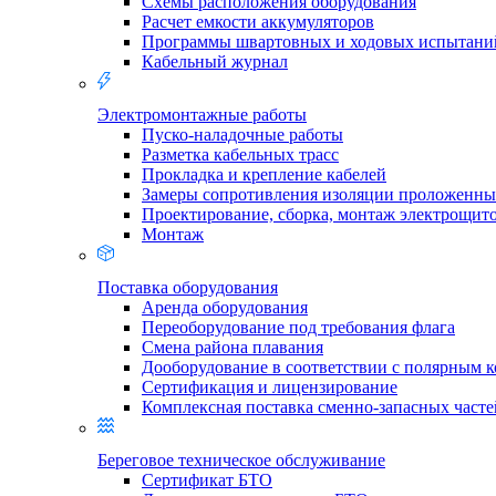
Схемы расположения оборудования
Расчет емкости аккумуляторов
Программы швартовных и ходовых испытани
Кабельный журнал
Электромонтажные работы
Пуско-наладочные работы
Разметка кабельных трасс
Прокладка и крепление кабелей
Замеры сопротивления изоляции проложенны
Проектирование, сборка, монтаж электрощит
Монтаж
Поставка оборудования
Аренда оборудования
Переоборудование под требования флага
Смена района плавания
Дооборудование в соответствии с полярным 
Сертификация и лицензирование
Комплексная поставка сменно-запасных часте
Береговое техническое обслуживание
Сертификат БТО