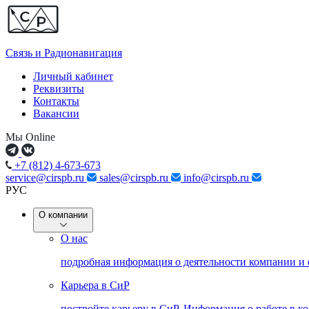
Связь и
Радионавигация
Личный кабинет
Реквизиты
Контакты
Вакансии
Мы Online
+7 (812) 4-673-673
service@cirspb.ru
sales@cirspb.ru
info@cirspb.ru
РУС
О компании
О нас
подробная информация о деятельности компании и
Карьера в СиР
постройте карьеру в СиР. Информация о работе в к