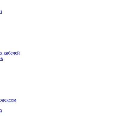
й
х кабелей
ов
кодексом
й