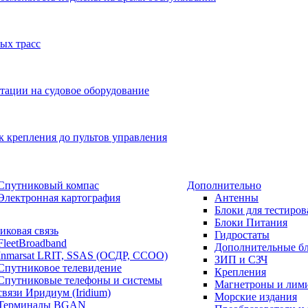
ых трасс
тации на судовое оборудование
к крепления до пультов управления
Спутниковый компас
Дополнительно
Электронная картография
Антенны
Блоки для тестиров
Блоки Питания
иковая связь
Гидростаты
FleetBroadband
Дополнительные б
Inmarsat LRIT, SSAS (ОСДР, ССОО)
ЗИП и СЗЧ
Спутниковое телевидение
Крепления
Спутниковые телефоны и системы
Магнетроны и лим
связи Иридиум (Iridium)
Морские издания
Терминалы BGAN