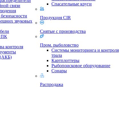
 распределители
Спасательные круги
йной связи
людения
безопасности
Продукция CIR
нешних звуковых
бели
Снятые с производства
и ПК
Пром. рыболовство
ва контроля
Cистемы мониторинга и контроля
рументы
трала
 (АКБ)
Картплоттеры
Рыбопоисковое оборудование
Сонары
Распродажа