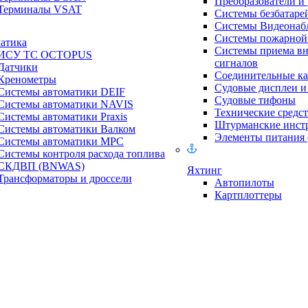
Преобразователи и
Терминалы VSAT
Системы безбатаре
Системы Видеонаб
Системы пожарной 
атика
Системы приема в
ИСУ ТС OCTOPUS
сигналов
Датчики
Соединительные ка
Кренометры
Судовые дисплеи 
Системы автоматики DEIF
Судовые тифоны
Системы автоматики NAVIS
Технические средст
Системы автоматики Praxis
Штурманские инст
Системы автоматики Валком
Элементы питания
Системы автоматики МРС
Системы контроля расхода топлива
СКДВП (BNWAS)
Яхтинг
Трансформаторы и дроссели
Автопилоты
Картплоттеры