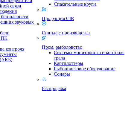
 распределители
Спасательные круги
йной связи
людения
безопасности
Продукция CIR
нешних звуковых
бели
Снятые с производства
и ПК
Пром. рыболовство
ва контроля
Cистемы мониторинга и контроля
рументы
трала
 (АКБ)
Картплоттеры
Рыбопоисковое оборудование
Сонары
Распродажа