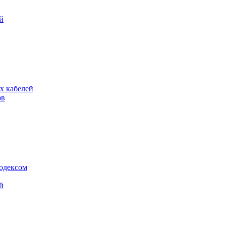
й
х кабелей
ов
кодексом
й