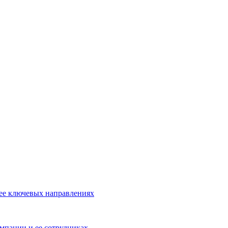
 ее ключевых направлениях
омпании и ее сотрудниках