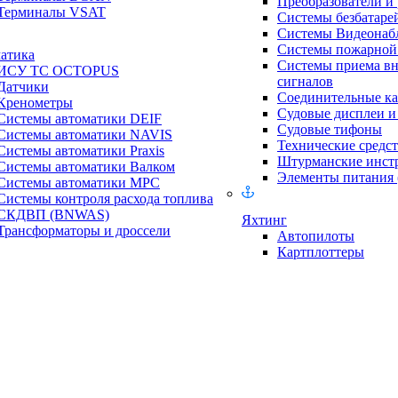
Преобразователи и
Терминалы VSAT
Системы безбатаре
Системы Видеонаб
Системы пожарной 
атика
Системы приема в
ИСУ ТС OCTOPUS
сигналов
Датчики
Соединительные ка
Кренометры
Судовые дисплеи 
Системы автоматики DEIF
Судовые тифоны
Системы автоматики NAVIS
Технические средст
Системы автоматики Praxis
Штурманские инст
Системы автоматики Валком
Элементы питания
Системы автоматики МРС
Системы контроля расхода топлива
СКДВП (BNWAS)
Яхтинг
Трансформаторы и дроссели
Автопилоты
Картплоттеры