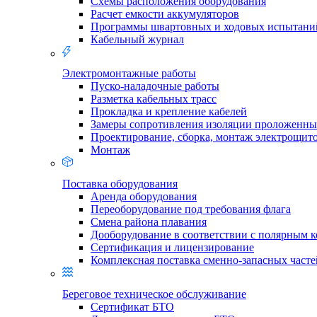
Схемы расположения оборудования
Расчет емкости аккумуляторов
Программы швартовных и ходовых испытани
Кабельный журнал
Электромонтажные работы
Пуско-наладочные работы
Разметка кабельных трасс
Прокладка и крепление кабелей
Замеры сопротивления изоляции проложенны
Проектирование, сборка, монтаж электрощит
Монтаж
Поставка оборудования
Аренда оборудования
Переоборудование под требования флага
Смена района плавания
Дооборудование в соответствии с полярным 
Сертификация и лицензирование
Комплексная поставка сменно-запасных часте
Береговое техническое обслуживание
Сертификат БТО