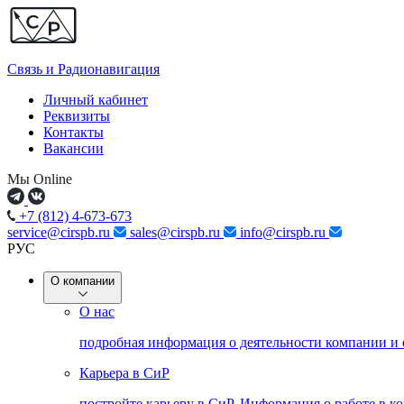
Связь и
Радионавигация
Личный кабинет
Реквизиты
Контакты
Вакансии
Мы Online
+7 (812) 4-673-673
service@cirspb.ru
sales@cirspb.ru
info@cirspb.ru
РУС
О компании
О нас
подробная информация о деятельности компании и
Карьера в СиР
постройте карьеру в СиР. Информация о работе в к