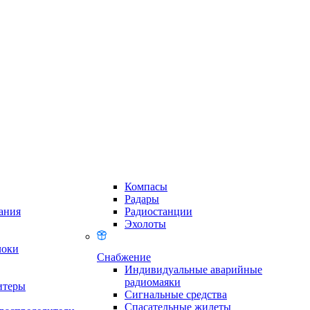
Компасы
Радары
ания
Радиостанции
Эхолоты
локи
Снабжение
Индивидуальные аварийные
радиомаяки
итеры
Сигнальные средства
Спасательные жилеты