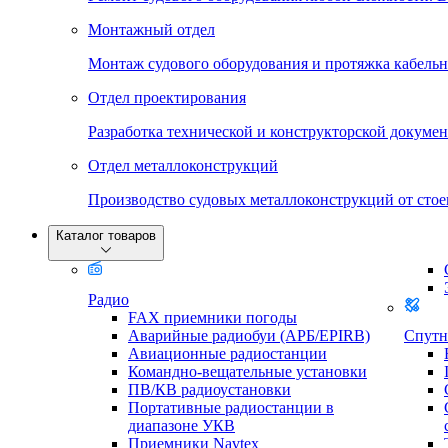
Монтажный отдел
Монтаж судового оборудования и протяжка кабельн
Отдел проектирования
Разработка технической и конструкторской докумен
Отдел металлоконструкций
Производство судовых металлоконструкций от стое
Каталог товаров
Радио
FAX приемники погоды
Аварийные радиобуи (АРБ/EPIRB)
Спутн
Авиационные радиостанции
Командно-вещательные установки
ПВ/КВ радиоустановки
Портативные радиостанции в
диапазоне УКВ
Приемники Navtex