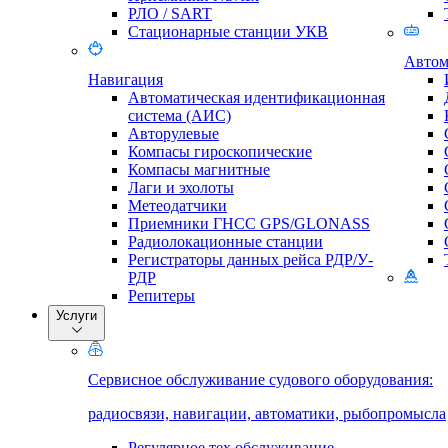
РЛО / SART
Стационарные станции УКВ
Автом
Навигация
Автоматическая идентификационная
система (АИС)
Авторулевые
Компасы гироскопические
Компасы магнитные
Лаги и эхолоты
Метеодатчики
Приемники ГНСС GPS/GLONASS
Радиолокационные станции
Регистраторы данных рейса РДР/У-
РДР
Репитеры
Услуги
Сервисное обслуживание судового оборудования:
радиосвязи, навигации, автоматики, рыбопромысла
Регулярное тех.обслуживание