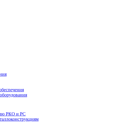
ния
обеспечения
 оборудования
нию РКО и РС
еталлоконструкциям