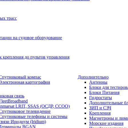
ых трасс
тации на судовое оборудование
к крепления до пультов управления
Спутниковый компас
Дополнительно
Электронная картография
Антенны
Блоки для тестиров
Блоки Питания
иковая связь
Гидростаты
FleetBroadband
Дополнительные б
Inmarsat LRIT, SSAS (ОСДР, ССОО)
ЗИП и СЗЧ
Спутниковое телевидение
Крепления
Спутниковые телефоны и системы
Магнетроны и лим
связи Иридиум (Iridium)
Морские издания
Терминалы BGAN