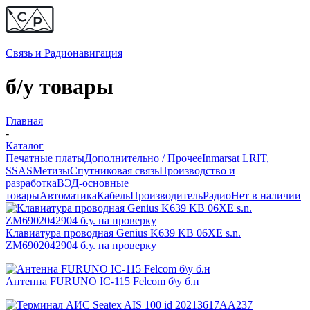
Связь и
Радионавигация
б/у товары
Главная
-
Каталог
Печатные платы
Дополнительно / Прочее
Inmarsat LRIT,
SSAS
Метизы
Спутниковая связь
Производство и
разработка
ВЭД-основные
товары
Автоматика
Кабель
Производитель
Радио
Нет в наличии
Клавиатура проводная Genius K639 KB 06XE s.n.
ZM6902042904 б.у. на проверку
Антенна FURUNO IC-115 Felcom б\у б.н