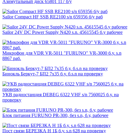
Азимутальный диск 65801 117 б/у
Sailor Compact HF SSB RE2100 s/n 659356 б/у раб
Sailor 24V DC Power Supply N420 s.n. 45615545 б.у рабочее
Микрофон для VDR VR-5011 "FURUNO" VR-3000 б.у. s.n
8867 раб.
Бинокль Беркут-7 БП2 7х35 б.у. б.s.n на проверку
УКВ радиостанция DEBEG 6322 VHF s/n 7560025 б.у. на
проверку
Блок питания FURUNO PR-300, без s.n, б.у, рабочее
Пост связи БЕРЕЗКА Н 1Б б.у. s.n 628 на проверку