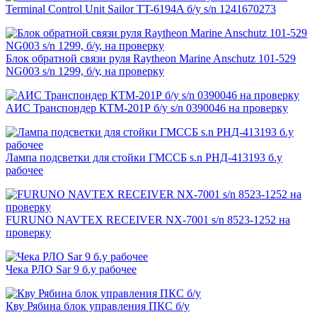
Terminal Control Unit Sailor TT-6194A б/у s/n 1241670273
Блок обратной связи руля Raytheon Marine Anschutz 101-529
NG003 s/n 1299, б/у, на проверку
АИС Транспондер КТМ-201Р б/у s/n 0390046 на проверку
Лампа подсветки для стойки ГМССБ s.n РНД-413193 б.у
рабочее
FURUNO NAVTEX RECEIVER NX-7001 s/n 8523-1252 на
проверку
Чека РЛО Sar 9 б.у рабочее
Кву Рябина блок управления ПКС б/у