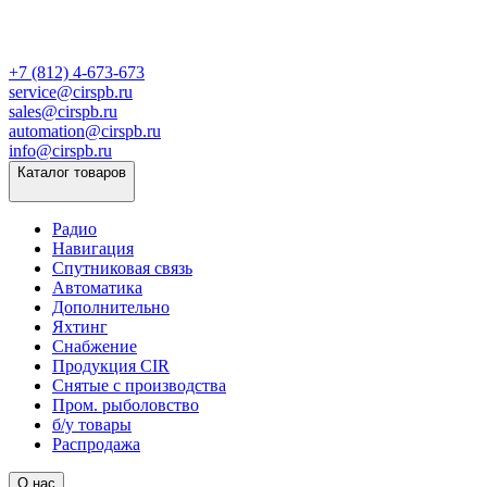
+7 (812) 4-673-673
service@cirspb.ru
sales@cirspb.ru
automation@cirspb.ru
info@cirspb.ru
Каталог товаров
Радио
Навигация
Спутниковая связь
Автоматика
Дополнительно
Яхтинг
Снабжение
Продукция CIR
Снятые с производства
Пром. рыболовство
б/у товары
Распродажа
О нас