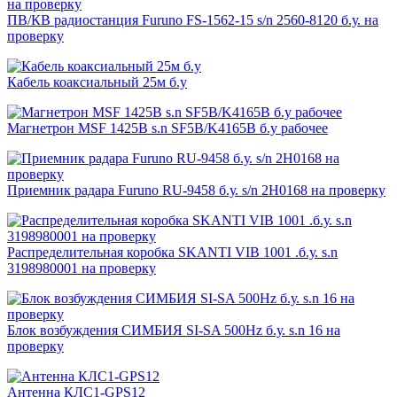
ПВ/КВ радиостанция Furuno FS-1562-15 s/n 2560-8120 б.у. на
проверку
Кабель коаксиальный 25м б.у
Магнетрон MSF 1425B s.n SF5B/K4165B б.у рабочее
Приемник радара Furuno RU-9458 б.у. s/n 2H0168 на проверку
Распределительная коробка SKANTI VIB 1001 .б.у. s.n
3198980001 на проверку
Блок возбуждения СИМБИЯ SI-SA 500Hz б.у. s.n 16 на
проверку
Антенна КЛС1-GPS12