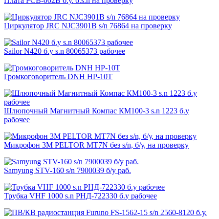
Плата PCB-002B б.у. б.s.n на проверку
Циркулятор JRC NJC3901B s/n 76864 на проверку
Sailor N420 б.у s.n 80065373 рабочее
Громкоговоритель DNH HP-10T
Шлюпочный Магнитный Компас КМ100-3 s.n 1223 б.у
рабочее
Микрофон 3M PELTOR MT7N без s/n, б/у, на проверку
Samyung STV-160 s/n 7900039 б/у раб.
Трубка VHF 1000 s.n РНД-722330 б.у рабочее