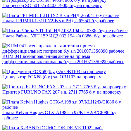
Процессор SC-501 s/n 4403-7900, б/у, на проверку
Плата ГРПМШ-1-31ШУ2-В s.n РНД-265041 б.у рабочее
Плата Рябина УЛТ 15Р ИД2.032.194 s/n 0386, б/у, не рабочее
KUM 041 всенаправленная антенна приема
дифференциальных поправок б.у s.n 20160713S0390 рабочее
Циркулятор FCX68 (б.у.) s/n OB1103 на проверку
Принтер FURUNO FAX 207 s.n. 2711 7765 б.у. на проверку
Плата Kelvin Hughes CTX-A198 s.n 97/KLH2/B/CI086 б.у
рабочее