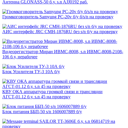
Антенна GLONASS-50 б.у. s.n AJJ0192 раб.
Громкоговоритель Samyung PC-20v б/у б/s/n на проверку
АИС интерфейс JRC CMH-1876RU без s/n б/у на проверку
Видеорегистратор Миран ИВМС-8008, s.n ИВМС-8008-2108-
106 б.у, нерабочее
Блок Усилителя ТУ-3 10А б/у
КВУ ОКА аппаратура громкой связи и трансляции
АГСТ-01.12 б.у. s.n 45 на проверку
Блок питания ББП-50 s/n 1606007889 б/у