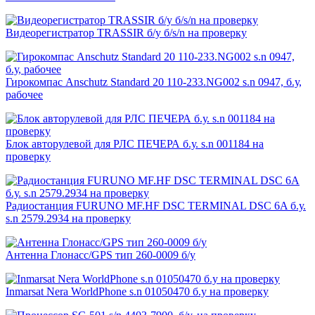
Видеорегистратор TRASSIR б/у б/s/n на проверку
Гирокомпас Anschutz Standard 20 110-233.NG002 s.n 0947, б.у,
рабочее
Блок авторулевой для РЛС ПЕЧЕРА б.у. s.n 001184 на
проверку
Радиостанция FURUNO MF.HF DSC TERMINAL DSC 6A б.у.
s.n 2579.2934 на проверку
Антенна Глонасс/GPS тип 260-0009 б/у
Inmarsat Nera WorldPhone s.n 01050470 б.у на проверку