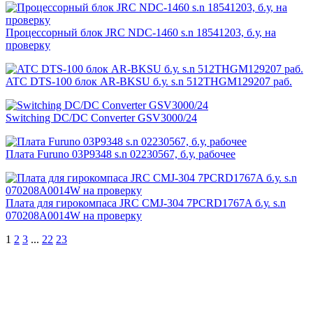
Процессорный блок JRC NDC-1460 s.n 18541203, б.у, на
проверку
ATC DTS-100 блок AR-BKSU б.у. s.n 512THGM129207 раб.
Switching DC/DC Converter GSV3000/24
Плата Furuno 03P9348 s.n 02230567, б.у, рабочее
Плата для гирокомпаса JRC CMJ-304 7PCRD1767A б.у. s.n
070208A0014W на проверку
1
2
3
...
22
23