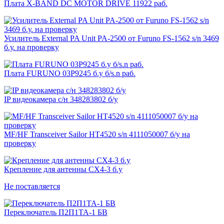
Плата X-BAND DC MOTOR DRIVE 11922 раб.
Усилитель External PA Unit PA-2500 от Furuno FS-1562 s/n 3469
б.у. на проверку
Плата FURUNO 03P9245 б.у б/s.n раб.
IP видеокамера с/н 348283802 б/у
MF/HF Transceiver Sailor HT4520 s/n 4111050007 б/у на
проверку
Крепление для антенны CX4-3 б.у
Не поставляется
Переключатель П2П1ТА-1 БВ