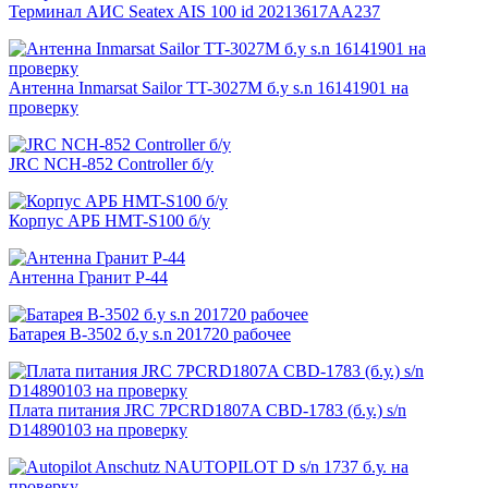
Терминал АИС Seatex AIS 100 id 20213617AA237
Антенна Inmarsat Sailor TT-3027M б.у s.n 16141901 на
проверку
JRC NCH-852 Controller б/у
Корпус АРБ HMT-S100 б/у
Антенна Гранит Р-44
Батарея B-3502 б.у s.n 201720 рабочее
Плата питания JRC 7PCRD1807A CBD-1783 (б.у.) s/n
D14890103 на проверку