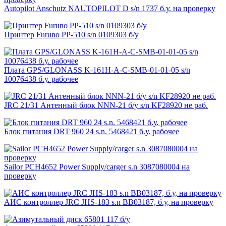
Autopilot Anschutz NAUTOPILOT D s/n 1737 б.у. на проверку
Принтер Furuno PP-510 s/n 0109303 б/у
Плата GPS/GLONASS K-161H-A-C-SMB-01-01-05 s/n
10076438 б.у. рабочее
JRC 21/31 Антенный блок NNN-21 б/у s/n KF28920 не раб.
Блок питания DRT 960 24 s.n. 5468421 б.у. рабочее
Sailor PCH4652 Power Supply/carger s.n 3087080004 на
проверку
АИС контроллер JRC JHS-183 s.n BB03187, б.у, на проверку