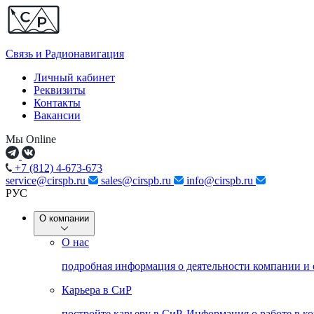
Связь и
Радионавигация
Личный кабинет
Реквизиты
Контакты
Вакансии
Мы Online
+7 (812) 4-673-673
service@cirspb.ru
sales@cirspb.ru
info@cirspb.ru
РУС
О компании
О нас
подробная информация о деятельности компании и
Карьера в СиР
постройте карьеру в СиР. Информация о работе в к