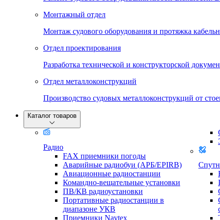
Монтажный отдел
Монтаж судового оборудования и протяжка кабельн
Отдел проектирования
Разработка технической и конструкторской докумен
Отдел металлоконструкций
Производство судовых металлоконструкций от стое
Каталог товаров
Радио
FAX приемники погоды
Аварийные радиобуи (АРБ/EPIRB)
Спутн
Авиационные радиостанции
Командно-вещательные установки
ПВ/КВ радиоустановки
Портативные радиостанции в
диапазоне УКВ
Приемники Navtex