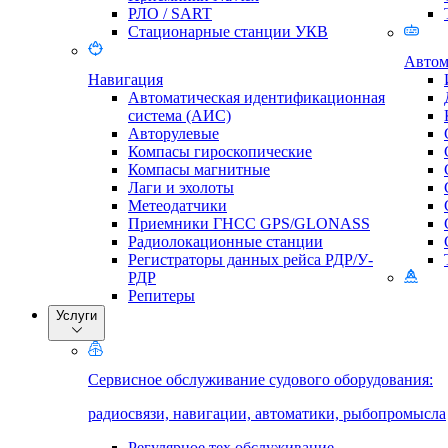
РЛО / SART
Стационарные станции УКВ
Автом
Навигация
Автоматическая идентификационная
система (АИС)
Авторулевые
Компасы гироскопические
Компасы магнитные
Лаги и эхолоты
Метеодатчики
Приемники ГНСС GPS/GLONASS
Радиолокационные станции
Регистраторы данных рейса РДР/У-
РДР
Репитеры
Услуги
Сервисное обслуживание судового оборудования:
радиосвязи, навигации, автоматики, рыбопромысла
Регулярное тех.обслуживание