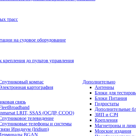
ых трасс
тации на судовое оборудование
к крепления до пультов управления
Спутниковый компас
Дополнительно
Электронная картография
Антенны
Блоки для тестиров
Блоки Питания
иковая связь
Гидростаты
FleetBroadband
Дополнительные б
Inmarsat LRIT, SSAS (ОСДР, ССОО)
ЗИП и СЗЧ
Спутниковое телевидение
Крепления
Спутниковые телефоны и системы
Магнетроны и лим
связи Иридиум (Iridium)
Морские издания
Терминалы BGAN