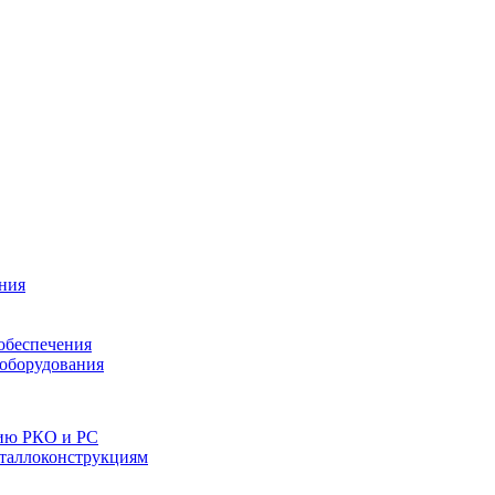
ния
обеспечения
 оборудования
нию РКО и РС
еталлоконструкциям