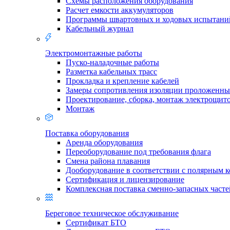
Схемы расположения оборудования
Расчет емкости аккумуляторов
Программы швартовных и ходовых испытани
Кабельный журнал
Электромонтажные работы
Пуско-наладочные работы
Разметка кабельных трасс
Прокладка и крепление кабелей
Замеры сопротивления изоляции проложенны
Проектирование, сборка, монтаж электрощит
Монтаж
Поставка оборудования
Аренда оборудования
Переоборудование под требования флага
Смена района плавания
Дооборудование в соответствии с полярным 
Сертификация и лицензирование
Комплексная поставка сменно-запасных часте
Береговое техническое обслуживание
Сертификат БТО