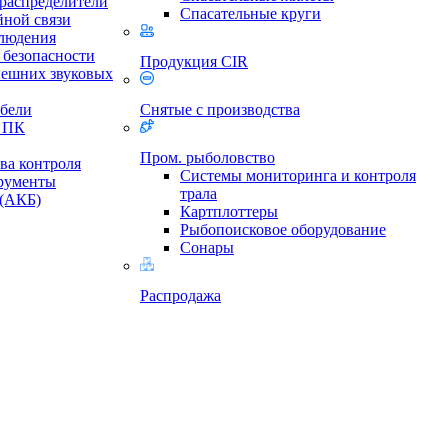
 распределители
Спасательные круги
йной связи
людения
безопасности
Продукция CIR
нешних звуковых
бели
Снятые с производства
и ПК
Пром. рыболовство
ва контроля
Cистемы мониторинга и контроля
рументы
трала
 (АКБ)
Картплоттеры
Рыбопоисковое оборудование
Сонары
Распродажа