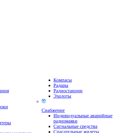
Компасы
Радары
ания
Радиостанции
Эхолоты
локи
Снабжение
Индивидуальные аварийные
радиомаяки
итеры
Сигнальные средства
Спасательные жилеты