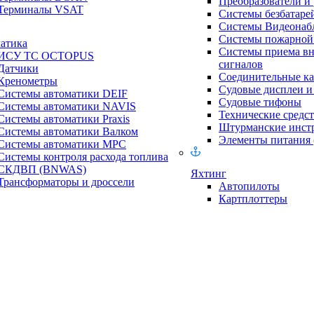
Преобразователи и
Терминалы VSAT
Системы безбатаре
Системы Видеонаб
Системы пожарной 
атика
Системы приема в
ИСУ ТС OCTOPUS
сигналов
Датчики
Соединительные ка
Кренометры
Судовые дисплеи 
Системы автоматики DEIF
Судовые тифоны
Системы автоматики NAVIS
Технические средст
Системы автоматики Praxis
Штурманские инст
Системы автоматики Валком
Элементы питания
Системы автоматики МРС
Системы контроля расхода топлива
СКДВП (BNWAS)
Яхтинг
Трансформаторы и дроссели
Автопилоты
Картплоттеры