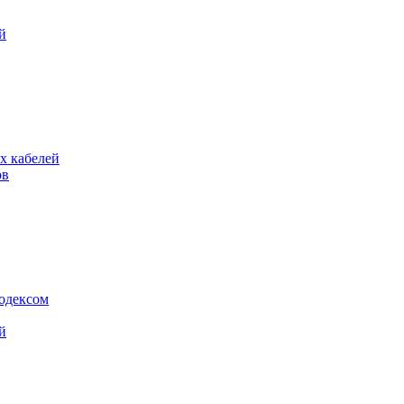
й
х кабелей
ов
кодексом
й